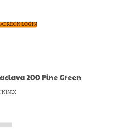
PATREON LOGIN
clava 200 Pine Green
 UNISEX