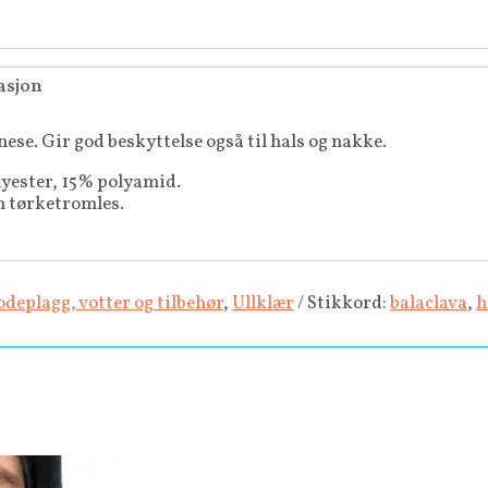
asjon
nese. Gir god beskyttelse også til hals og nakke.
yester, 15% polyamid.
n tørketromles.
deplagg, votter og tilbehør
,
Ullklær
Stikkord:
balaclava
,
h