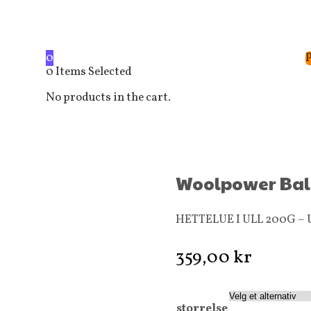
0
0
Items Selected
No products in the cart.
Woolpower Bala
HETTELUE I ULL 200G –
359,00
kr
storrelse