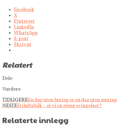
Facebook
X
Pinterest
LinkedIn
WhatsApp
E-post
Skriv ut
Relatert
Dele:
Vurdere:
TIDLIGERE
En dag uten læring er en dag uten næring
NESTE
Friluftsfolk – er vi en gjeng svinpelser?
Relaterte innlegg