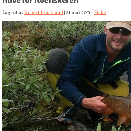
Lagt ut av
Robert Bjørklund
|
21 mai 2016
|
Fiske
|