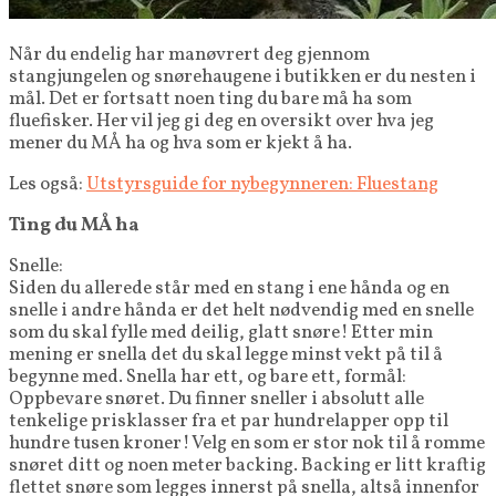
Når du endelig har manøvrert deg gjennom
stangjungelen og snørehaugene i butikken er du nesten i
mål. Det er fortsatt noen ting du bare må ha som
fluefisker. Her vil jeg gi deg en oversikt over hva jeg
mener du MÅ ha og hva som er kjekt å ha.
Les også:
Utstyrsguide for nybegynneren: Fluestang
Ting du MÅ ha
Snelle:
Siden du allerede står med en stang i ene hånda og en
snelle i andre hånda er det helt nødvendig med en snelle
som du skal fylle med deilig, glatt snøre! Etter min
mening er snella det du skal legge minst vekt på til å
begynne med. Snella har ett, og bare ett, formål:
Oppbevare snøret. Du finner sneller i absolutt alle
tenkelige prisklasser fra et par hundrelapper opp til
hundre tusen kroner! Velg en som er stor nok til å romme
snøret ditt og noen meter backing. Backing er litt kraftig
flettet snøre som legges innerst på snella, altså innenfor