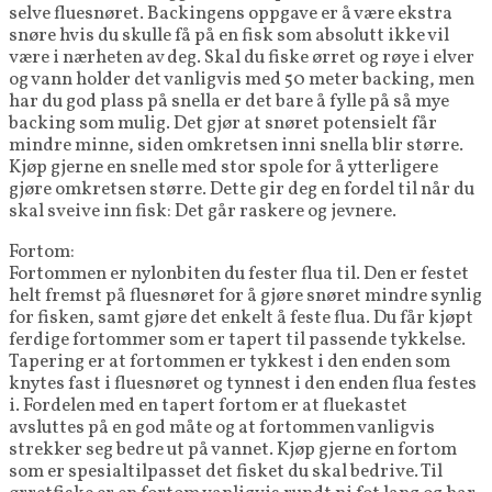
selve fluesnøret. Backingens oppgave er å være ekstra
snøre hvis du skulle få på en fisk som absolutt ikke vil
være i nærheten av deg. Skal du fiske ørret og røye i elver
og vann holder det vanligvis med 50 meter backing, men
har du god plass på snella er det bare å fylle på så mye
backing som mulig. Det gjør at snøret potensielt får
mindre minne, siden omkretsen inni snella blir større.
Kjøp gjerne en snelle med stor spole for å ytterligere
gjøre omkretsen større. Dette gir deg en fordel til når du
skal sveive inn fisk: Det går raskere og jevnere.
Fortom:
Fortommen er nylonbiten du fester flua til. Den er festet
helt fremst på fluesnøret for å gjøre snøret mindre synlig
for fisken, samt gjøre det enkelt å feste flua. Du får kjøpt
ferdige fortommer som er tapert til passende tykkelse.
Tapering er at fortommen er tykkest i den enden som
knytes fast i fluesnøret og tynnest i den enden flua festes
i. Fordelen med en tapert fortom er at fluekastet
avsluttes på en god måte og at fortommen vanligvis
strekker seg bedre ut på vannet. Kjøp gjerne en fortom
som er spesialtilpasset det fisket du skal bedrive. Til