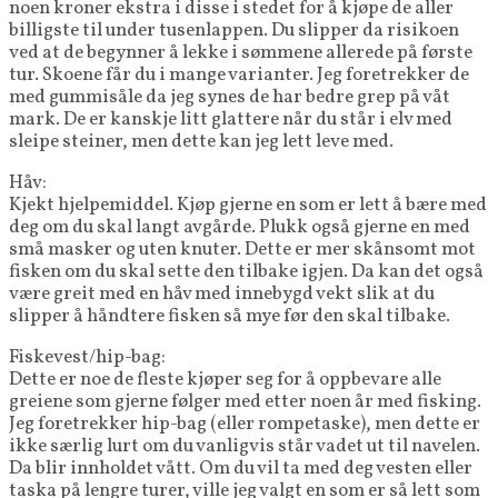
noen kroner ekstra i disse i stedet for å kjøpe de aller
billigste til under tusenlappen. Du slipper da risikoen
ved at de begynner å lekke i sømmene allerede på første
tur. Skoene får du i mange varianter. Jeg foretrekker de
med gummisåle da jeg synes de har bedre grep på våt
mark. De er kanskje litt glattere når du står i elv med
sleipe steiner, men dette kan jeg lett leve med.
Håv:
Kjekt hjelpemiddel. Kjøp gjerne en som er lett å bære med
deg om du skal langt avgårde. Plukk også gjerne en med
små masker og uten knuter. Dette er mer skånsomt mot
fisken om du skal sette den tilbake igjen. Da kan det også
være greit med en håv med innebygd vekt slik at du
slipper å håndtere fisken så mye før den skal tilbake.
Fiskevest/hip-bag:
Dette er noe de fleste kjøper seg for å oppbevare alle
greiene som gjerne følger med etter noen år med fisking.
Jeg foretrekker hip-bag (eller rompetaske), men dette er
ikke særlig lurt om du vanligvis står vadet ut til navelen.
Da blir innholdet vått. Om du vil ta med deg vesten eller
taska på lengre turer, ville jeg valgt en som er så lett som