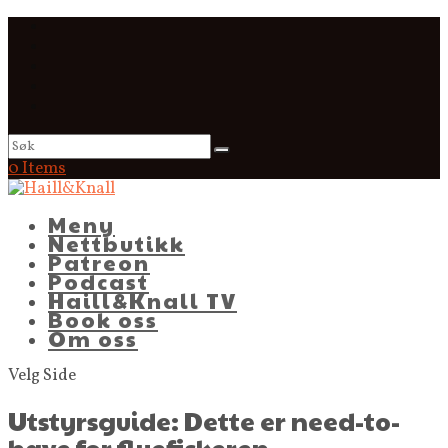
0 Items
Meny
Nettbutikk
Patreon
Podcast
Haill&Knall TV
Book oss
Om oss
Velg Side
Utstyrsguide: Dette er need-to-
have for fluefiskeren