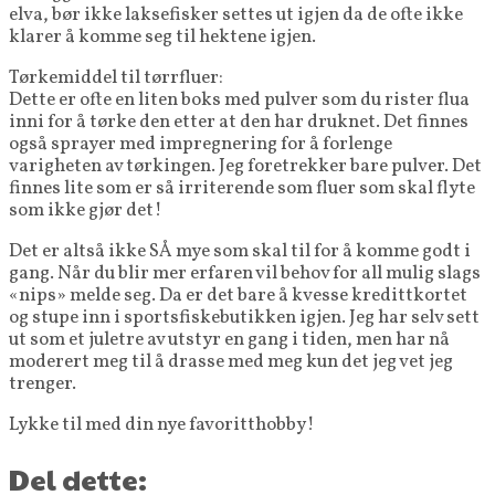
elva, bør ikke laksefisker settes ut igjen da de ofte ikke
klarer å komme seg til hektene igjen.
Tørkemiddel til tørrfluer:
Dette er ofte en liten boks med pulver som du rister flua
inni for å tørke den etter at den har druknet. Det finnes
også sprayer med impregnering for å forlenge
varigheten av tørkingen. Jeg foretrekker bare pulver. Det
finnes lite som er så irriterende som fluer som skal flyte
som ikke gjør det!
Det er altså ikke SÅ mye som skal til for å komme godt i
gang. Når du blir mer erfaren vil behov for all mulig slags
«nips» melde seg. Da er det bare å kvesse kredittkortet
og stupe inn i sportsfiskebutikken igjen. Jeg har selv sett
ut som et juletre av utstyr en gang i tiden, men har nå
moderert meg til å drasse med meg kun det jeg vet jeg
trenger.
Lykke til med din nye favoritthobby!
Del dette: