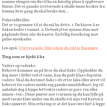
samme slengen om du vil ha en høvelig plass å oppbevare
fluene. Det er ganske irriterende å skulle løsne kroker fra
lomma hver gang du skal bruke den…
Polaroidbriller:
Det er to grunner til at du må ha dette. 1: Du klarer å se
fisken bedre i vannet. 2: De beskytter øynene dine mot
pågående fluer når du kaster. En billig forsikring mot
gufne øyeskader.
Les også:
Utstyrsguide: Slik velger du riktig fluesnøre
Ting som er kjekt å ha
Vadere og vadesko:
Behovet kommer an på hvor du skal fiske. Oppholder du
deg mest i fjellet ved et vann, kan du godt klare deg uten
vadere. Skal du derimot fiske i elv etter laks eller ørret vil
behovet for vadere melde seg ganske umiddelbart. Jeg vil
anbefale deg å kjøpe lettvekts vadere av gore-tex eller
annen «tex». Disse puster noe i varmen og du kan fylle på
med varme klær under om du skulle stå mye ved kysten å
fiske sjøørret. Min erfaring er at det kan være lurt å legge