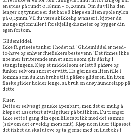
ørretfiske er en fortom vanligvis rundt ni fot lang og har
en spiss på rundt 0,18mm – 0,20mm. Om du vil ha den
lenger og tynnere er det bare å kjøpe en liten spole nylon
på 0,15mm. Vil du være skikkelig avansert, kjøper du
mange nylonruller i forskjellig diameter og bygger din
egen fortom.
Glidemiddel:
Ikke få grisete tanker i hodet nå! Glidemiddel er need-
to-have og enhver fluefiskers beste venn! Det finnes ikke
noe mer irriterende enn et snøre som glir dårlig i
stangringene. Kjøp et middel som er lett å påføre og
funker selv om snøret er vått. Ha gjerne en liten fille i
lomma som du kan bruke til å påføre glideren. En liten
flaske glider holder lenge, så bruk en drøy hundrelapp på
dette.
Fluer:
Dette er selvsagt ganske åpenbart, men det er mulig å
kjøpe et assortert utvalg fluer på butikken. Du trenger
ikke sette i gang din egen lille fabrikk med det samme
(selv om det er veldig morsomt). Kjøp noen fluer tilpasset
det fisket du skal utøve og ta gjerne med en flueboks i