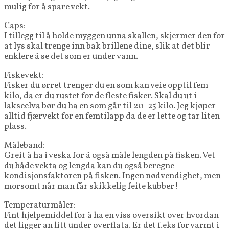
mulig for å spare vekt.
Caps:
I tillegg til å holde myggen unna skallen, skjermer den for
at lys skal trenge inn bak brillene dine, slik at det blir
enklere å se det som er under vann.
Fiskevekt:
Fisker du ørret trenger du en som kan veie opptil fem
kilo, da er du rustet for de fleste fisker. Skal du ut i
lakseelva bør du ha en som går til 20-25 kilo. Jeg kjøper
alltid fjærvekt for en femtilapp da de er lette og tar liten
plass.
Måleband:
Greit å ha i veska for å også måle lengden på fisken. Vet
du både vekta og lengda kan du også beregne
kondisjonsfaktoren på fisken. Ingen nødvendighet, men
morsomt når man får skikkelig feite kubber!
Temperaturmåler:
Fint hjelpemiddel for å ha en viss oversikt over hvordan
det ligger an litt under overflata. Er det f.eks for varmt i