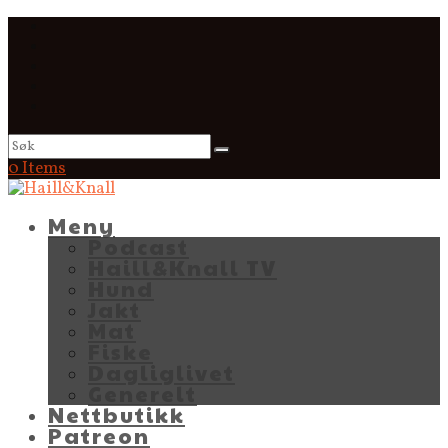
0 Items
Meny
Podcast
Haill&Knall TV
Hund
Jakt
Mat
Fiske
Dagliglivet
Generelt
Nettbutikk
Patreon