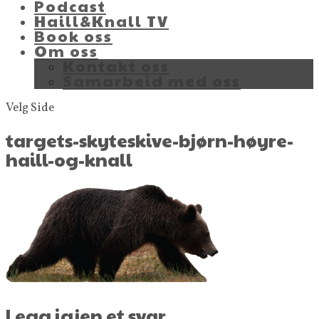
Podcast
Haill&Knall TV
Book oss
Om oss
Kontakt oss
Samarbeid med oss
Velg Side
targets-skyteskive-bjørn-høyre-
haill-og-knall
Legg igjen et svar