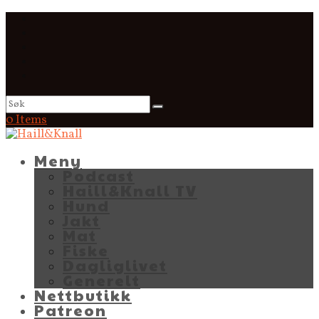
0 Items
Meny
Podcast
Haill&Knall TV
Hund
Jakt
Mat
Fiske
Dagliglivet
Generelt
Nettbutikk
Patreon