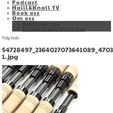
Podcast
Haill&Knall TV
Book oss
Om oss
Kontakt oss
Samarbeid med oss
Velg Side
54728497_2364027073641089_470
1.jpg